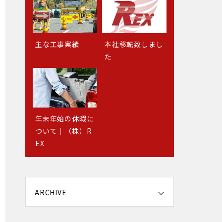
主な工事実績
年末年始の休暇に
本社移転致しまし
本社移転致しまし
ついて｜（株）R
た
た
EX
年末年始の休暇に
ついて｜（株）R
主な工事実績
EX
ARCHIVE